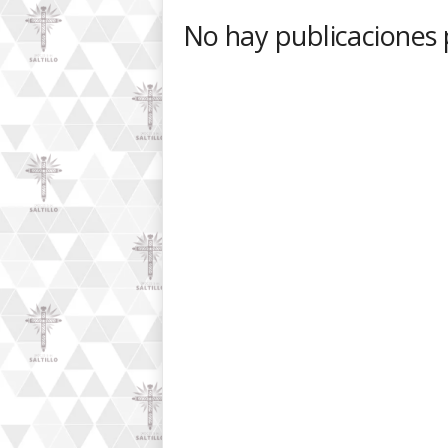
l
No hay publicaciones
t
i
l
l
o