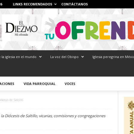
26
LINKS RECOMENDADOS
CONTÁCTANOS
 la iglesia en el mundo
La voz del Obispo
Iglesia peregrina en Méxi
ACIONES
VIDA PARROQUIAL
VOCES
iócesis de Saltillo
a Diócesis de Saltillo, vicarias, comisiones y congregaciones