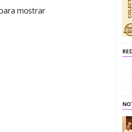
 para mostrar
RED
NOT