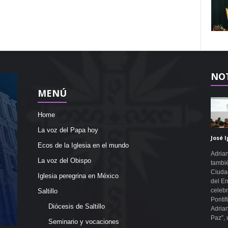
NOT
MENÚ
Home
La voz del Papa hoy
José I
Ecos de la Iglesia en el mundo
Adrian
La voz del Obispo
tambié
Ciudad
Iglesia peregrina en México
del En
celebr
Saltillo
Pontif
Diócesis de Saltillo
Adrian
Paz”, 
Seminario y vocaciones