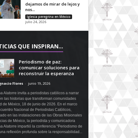
dejamos de mirar de lejos y
nos...
Iglesia peregrina en México
julio 24, 2026
ICIAS QUE INSPIRAN...
Periodismo de paz:
comunicar soluciones para
reconstruir la esperanza
gnacio Flores
-
junio 19, 2026
a Alatorre invita a periodistas católicos a narrar
n las historias que transforman comunidades
 de México, 18 de junio de 2026. En el marco
cuentro Nacional de Periodistas Católicos,
ado en las instalaciones de las Obras Misionales
icias de México, la periodista y comunicadora
a Alatorre impartió la conferencia “Periodismo de
una reflexión profunda sobre la responsabilidad...