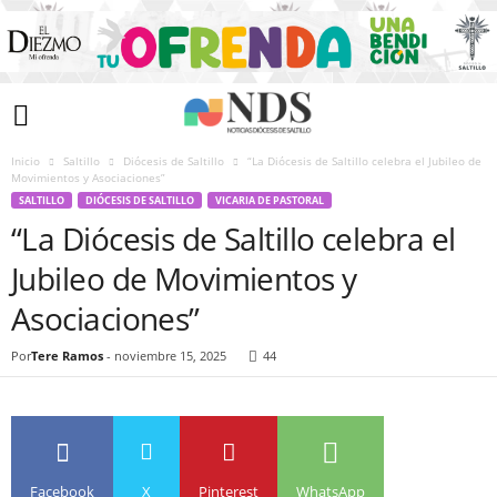
Inicio
Saltillo
Diócesis de Saltillo
“La Diócesis de Saltillo celebra el Jubileo de
Movimientos y Asociaciones”
SALTILLO
DIÓCESIS DE SALTILLO
VICARIA DE PASTORAL
“La Diócesis de Saltillo celebra el
Jubileo de Movimientos y
Asociaciones”
Por
Tere Ramos
-
noviembre 15, 2025
44
Facebook
X
Pinterest
WhatsApp