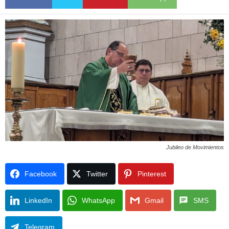
Jubileo de Movimientos
Facebook
Twitter
Pinterest
LinkedIn
WhatsApp
Gmail
SMS
Telegram