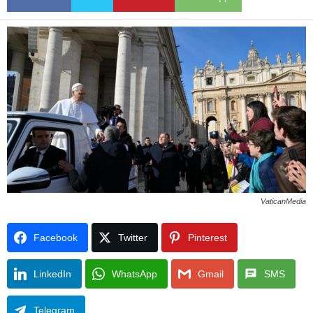
VaticanMedia
Facebook
Twitter
Pinterest
LinkedIn
WhatsApp
Gmail
SMS
Telegram