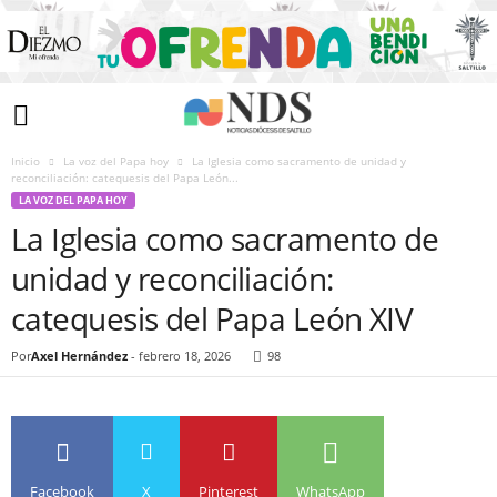
Inicio
La voz del Papa hoy
La Iglesia como sacramento de unidad y
reconciliación: catequesis del Papa León...
LA VOZ DEL PAPA HOY
La Iglesia como sacramento de
unidad y reconciliación:
catequesis del Papa León XIV
Por
Axel Hernández
-
febrero 18, 2026
98
Facebook
X
Pinterest
WhatsApp