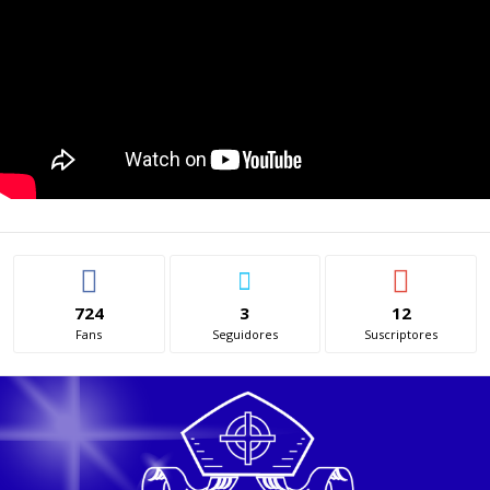
724
3
12
Fans
Seguidores
Suscriptores