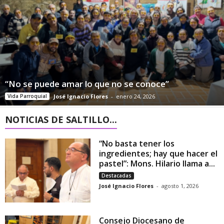
“No se puede amar lo que no se conoce”
Vida Parroquial
José Ignacio Flores
-
enero 24, 2026
NOTICIAS DE SALTILLO...
“No basta tener los
ingredientes; hay que hacer el
pastel”: Mons. Hilario llama a...
Destacadas
José Ignacio Flores
-
agosto 1, 2026
Consejo Diocesano de