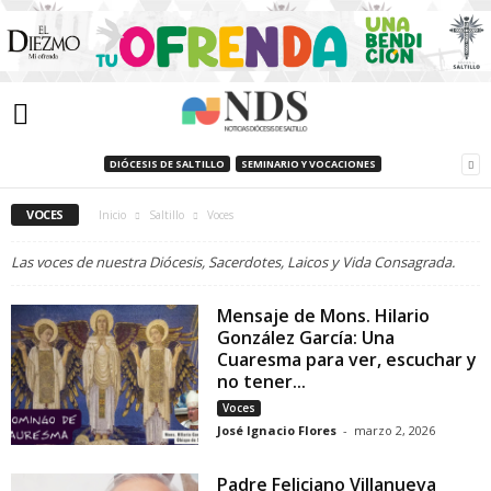
DIÓCESIS DE SALTILLO
SEMINARIO Y VOCACIONES
VOCES
Inicio
Saltillo
Voces
Las voces de nuestra Diócesis, Sacerdotes, Laicos y Vida Consagrada.
Mensaje de Mons. Hilario
González García: Una
Cuaresma para ver, escuchar y
no tener...
Voces
José Ignacio Flores
-
marzo 2, 2026
Padre Feliciano Villanueva