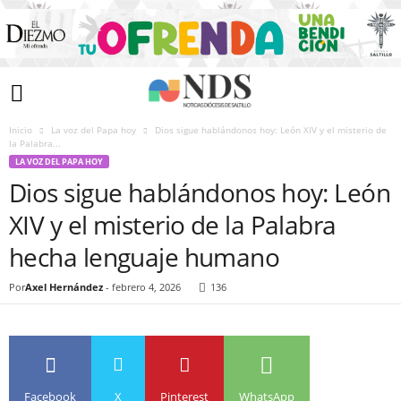
Inicio
La voz del Papa hoy
Dios sigue hablándonos hoy: León XIV y el misterio de
la Palabra...
LA VOZ DEL PAPA HOY
Dios sigue hablándonos hoy: León
XIV y el misterio de la Palabra
hecha lenguaje humano
Por
Axel Hernández
-
febrero 4, 2026
136
Facebook
X
Pinterest
WhatsApp