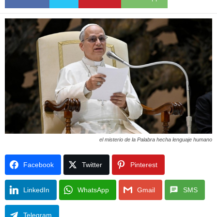
el misterio de la Palabra hecha lenguaje humano
Facebook
Twitter
Pinterest
LinkedIn
WhatsApp
Gmail
SMS
Telegram