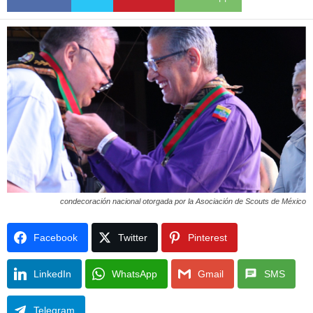
condecoración nacional otorgada por la Asociación de Scouts de México
Facebook
Twitter
Pinterest
LinkedIn
WhatsApp
Gmail
SMS
Telegram