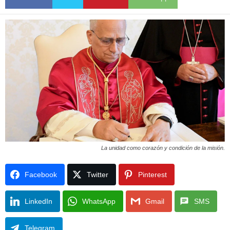
La unidad como corazón y condición de la misión.
Facebook
Twitter
Pinterest
LinkedIn
WhatsApp
Gmail
SMS
Telegram