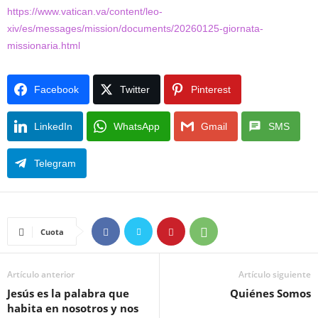
https://www.vatican.va/content/leo-
xiv/es/messages/mission/documents/20260125-giornata-
missionaria.html
Facebook
Twitter
Pinterest
LinkedIn
WhatsApp
Gmail
SMS
Telegram
Cuota
Artículo anterior
Artículo siguiente
Jesús es la palabra que
Quiénes Somos
habita en nosotros y nos