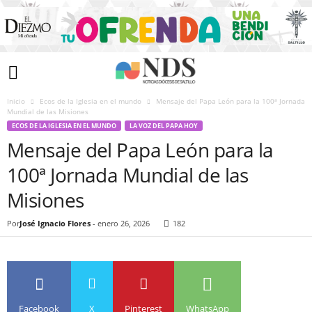
Inicio
Ecos de la Iglesia en el mundo
Mensaje del Papa León para la 100ª Jornada
Mundial de las Misiones
ECOS DE LA IGLESIA EN EL MUNDO
LA VOZ DEL PAPA HOY
Mensaje del Papa León para la
100ª Jornada Mundial de las
Misiones
Por
José Ignacio Flores
-
enero 26, 2026
182
Facebook
X
Pinterest
WhatsApp