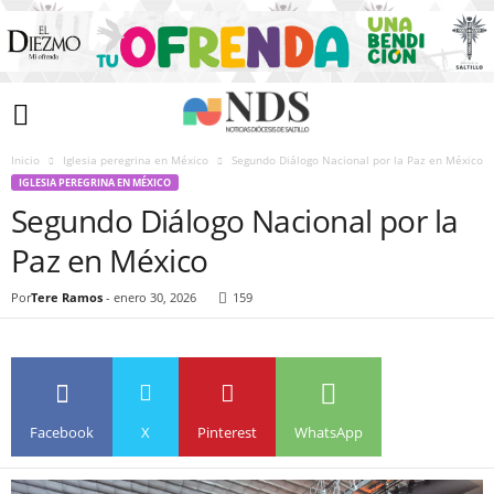
Inicio
Iglesia peregrina en México
Segundo Diálogo Nacional por la Paz en México
IGLESIA PEREGRINA EN MÉXICO
Segundo Diálogo Nacional por la
Paz en México
Por
Tere Ramos
-
enero 30, 2026
159
Facebook
X
Pinterest
WhatsApp