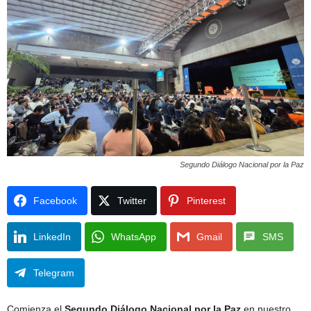
Segundo Diálogo Nacional por la Paz
Facebook
Twitter
Pinterest
LinkedIn
WhatsApp
Gmail
SMS
Telegram
Comienza el
Segundo Diálogo Nacional por la Paz
en nuestro