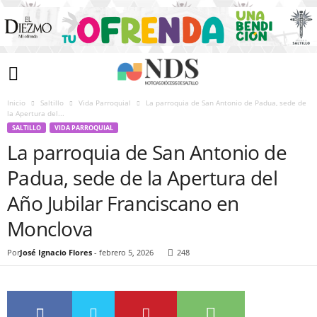
Inicio
Saltillo
Vida Parroquial
La parroquia de San Antonio de Padua, sede de
la Apertura del...
SALTILLO
VIDA PARROQUIAL
La parroquia de San Antonio de
Padua, sede de la Apertura del
Año Jubilar Franciscano en
Monclova
Por
José Ignacio Flores
-
febrero 5, 2026
248