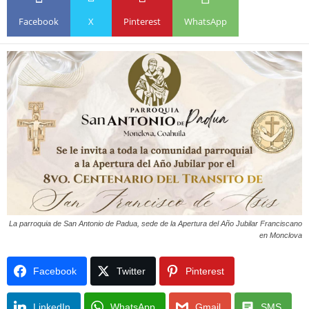
Facebook
X
Pinterest
WhatsApp
La parroquia de San Antonio de Padua, sede de la Apertura del Año Jubilar Franciscano
en Monclova
Facebook
Twitter
Pinterest
LinkedIn
WhatsApp
Gmail
SMS