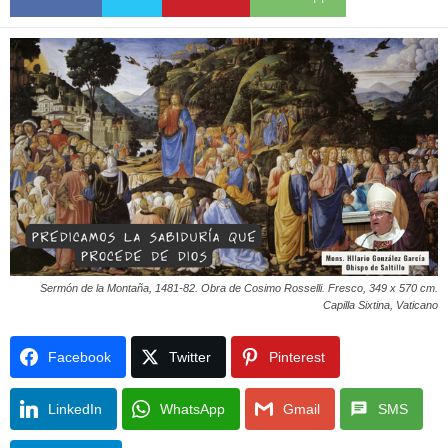
Sermón de la Montaña, 1481-82. Obra de Cosimo Rosselli. Fresco, 349 x 570 cm.
Capilla Sixtina, Vaticano
Facebook
Twitter
Pinterest
LinkedIn
WhatsApp
Gmail
SMS