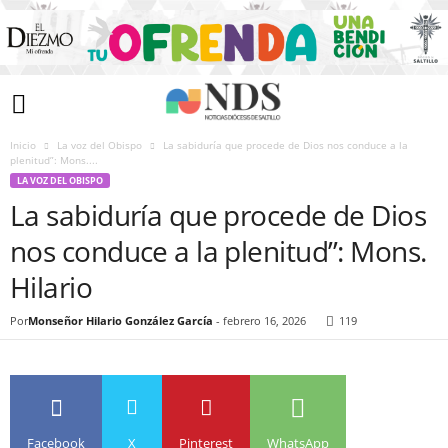
Inicio
La voz del Obispo
La sabiduría que procede de Dios nos conduce a la
plenitud”: Mons....
LA VOZ DEL OBISPO
La sabiduría que procede de Dios
nos conduce a la plenitud”: Mons.
Hilario
Por
Monseñor Hilario González García
-
febrero 16, 2026
119
Facebook
X
Pinterest
WhatsApp