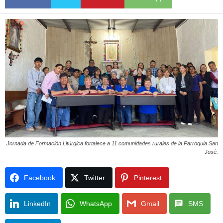
Jornada de Formación Litúrgica fortalece a 11 comunidades rurales de la Parroquia San
José.
Facebook
Twitter
Pinterest
LinkedIn
WhatsApp
Gmail
SMS