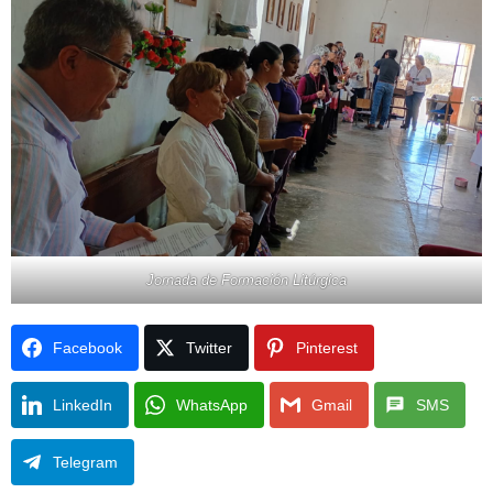
Jornada de Formación Litúrgica
Facebook
Twitter
Pinterest
LinkedIn
WhatsApp
Gmail
SMS
Telegram