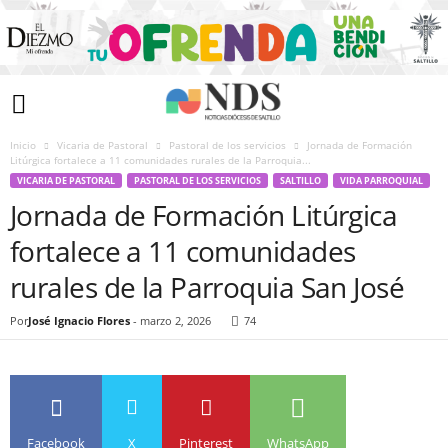
Inicio
Vicaria de Pastoral
Pastoral de los servicios
Jornada de Formación
Litúrgica fortalece a 11 comunidades rurales de la Parroquia...
VICARIA DE PASTORAL
PASTORAL DE LOS SERVICIOS
SALTILLO
VIDA PARROQUIAL
Jornada de Formación Litúrgica
fortalece a 11 comunidades
rurales de la Parroquia San José
Por
José Ignacio Flores
-
marzo 2, 2026
74
Facebook
X
Pinterest
WhatsApp