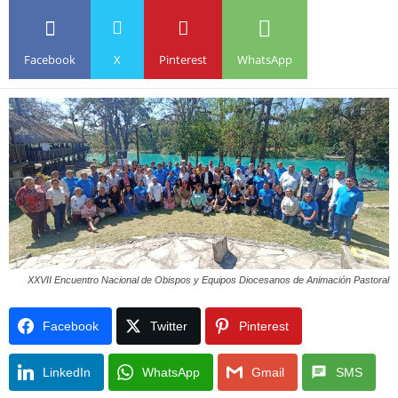
Facebook
X
Pinterest
WhatsApp
XXVII Encuentro Nacional de Obispos y Equipos Diocesanos de Animación Pastoral
Facebook
Twitter
Pinterest
LinkedIn
WhatsApp
Gmail
SMS