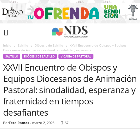
Inicio
Saltillo
Diócesis de Saltillo
XXVII Encuentro de Obispos y Equipos
Diocesanos de Animación Pastoral: sinodalidad, esperanza...
SALTILLO
DIÓCESIS DE SALTILLO
VICARIA DE PASTORAL
XXVII Encuentro de Obispos y
Equipos Diocesanos de Animación
Pastoral: sinodalidad, esperanza y
fraternidad en tiempos
desafiantes
Por
Tere Ramos
-
marzo 2, 2026
67