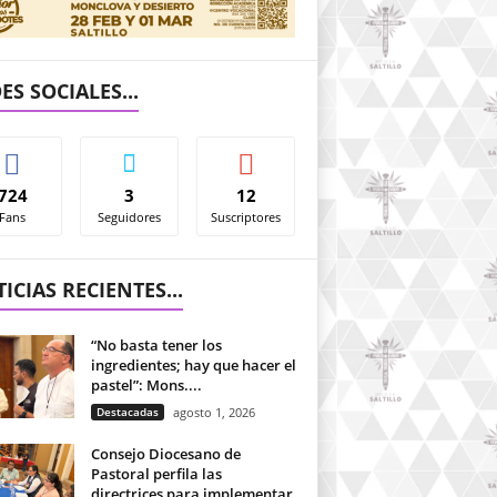
ES SOCIALES...
724
3
12
Fans
Seguidores
Suscriptores
ICIAS RECIENTES...
“No basta tener los
ingredientes; hay que hacer el
pastel”: Mons....
Destacadas
agosto 1, 2026
Consejo Diocesano de
Pastoral perfila las
directrices para implementar