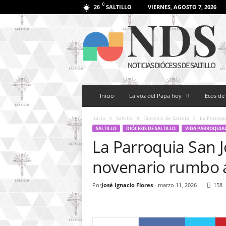
C
SALTILLO
VIERNES, AGOSTO 7, 2026
26
N
o
t
i
c
i
a
Inicio
La voz del Papa hoy
Ecos de 
s
D
i
Inicio
Saltillo
Diócesis de Saltillo
La Parroqui
ó
SALTILLO
DIÓCESIS DE SALTILLO
VIDA PARROQUIA
c
La Parroquia San Jo
e
novenario rumbo a 
s
i
s
Por
José Ignacio Flores
-
marzo 11, 2026
158
d
e
S
a