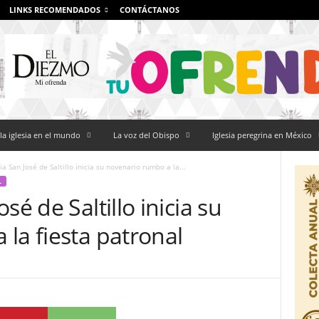
LINKS RECOMENDADOS
CONTÁCTANOS
la iglesia en el mundo
La voz del Obispo
Iglesia peregrina en México
a San José de Saltillo inicia su novenario rumbo a la...
L
sé de Saltillo inicia su
la fiesta patronal