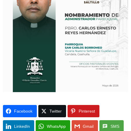
Facebook
Twitter
Pinterest
LinkedIn
WhatsApp
Gmail
SMS