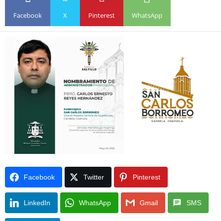
Facebook
X
Pinterest
WhatsApp
Facebook
Twitter
Pinterest
LinkedIn
WhatsApp
Gmail
SMS