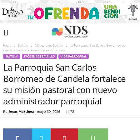
Inicio
Saltillo
Diócesis de Saltillo
La Parroquia San Carlos Borromeo de
Candela fortalece su misión pastoral con...
SALTILLO
DIÓCESIS DE SALTILLO
VIDA PARROQUIAL
La Parroquia San Carlos
Borromeo de Candela fortalece
su misión pastoral con nuevo
administrador parroquial
Por
Jesús Martinez
-
mayo 30, 2026
72