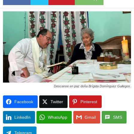
Descanse en paz doña Brígida Domínguez Gallegos.
Facebook
Twitter
Pinterest
LinkedIn
WhatsApp
Gmail
SMS
Telegram