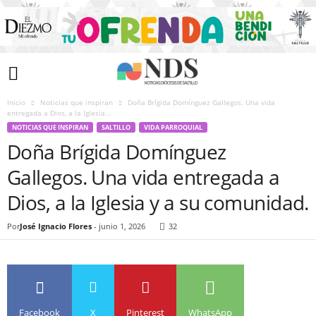
Inicio
Noticias que inspiran
Doña Brígida Domínguez Gallegos. Una vida
entregada a Dios, a la Iglesia...
NOTICIAS QUE INSPIRAN
SALTILLO
VIDA PARROQUIAL
Doña Brígida Domínguez
Gallegos. Una vida entregada a
Dios, a la Iglesia y a su comunidad.
Por
José Ignacio Flores
-
junio 1, 2026
32
Facebook
X
Pinterest
WhatsApp