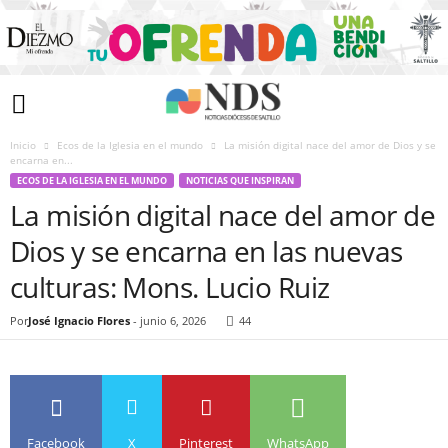
Inicio
Ecos de la Iglesia en el mundo
La misión digital nace del amor de Dios y se
encarna en...
ECOS DE LA IGLESIA EN EL MUNDO
NOTICIAS QUE INSPIRAN
La misión digital nace del amor de
Dios y se encarna en las nuevas
culturas: Mons. Lucio Ruiz
Por
José Ignacio Flores
-
junio 6, 2026
44
Facebook
X
Pinterest
WhatsApp