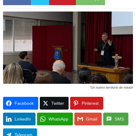
“Un nuevo territorio de misión
Facebook
Twitter
Pinterest
LinkedIn
WhatsApp
Gmail
SMS
Telegram