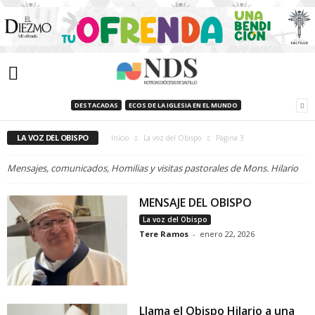
DESTACADAS
ECOS DE LA IGLESIA EN EL MUNDO
LA VOZ DEL OBISPO
Inicio
La voz del Obispo
Página 3
Mensajes, comunicados, Homilias y visitas pastorales de Mons. Hilario
MENSAJE DEL OBISPO
La voz del Obispo
Tere Ramos
-
enero 22, 2026
Llama el Obispo Hilario a una