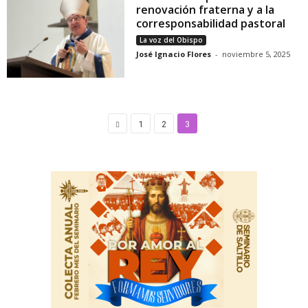
renovación fraterna y a la
corresponsabilidad pastoral
La voz del Obispo
José Ignacio Flores
-
noviembre 5, 2025
1
2
3