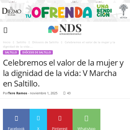
Inicio
Saltillo
Diócesis de Saltillo
Celebremos el valor de la mujer y la
dignidad de la vida:...
SALTILLO
DIÓCESIS DE SALTILLO
Celebremos el valor de la mujer y
la dignidad de la vida: V Marcha
en Saltillo.
Por
Tere Ramos
-
noviembre 1, 2025
43
Facebook
X
Pinterest
WhatsApp