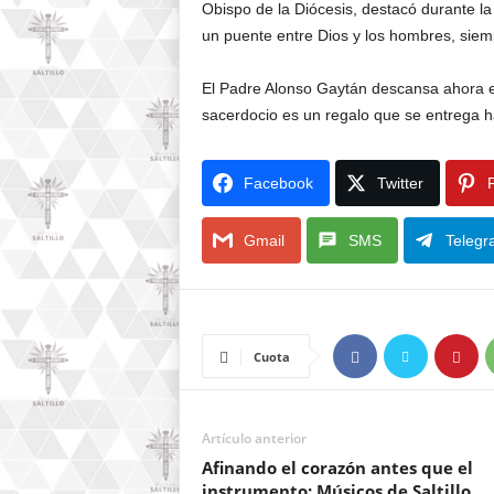
Obispo de la Diócesis, destacó durante l
un puente entre Dios y los hombres, siem
El Padre Alonso Gaytán descansa ahora en
sacerdocio es un regalo que se entrega h
Facebook
Twitter
P
Gmail
SMS
Telegr
Cuota
Artículo anterior
Afinando el corazón antes que el
instrumento: Músicos de Saltillo