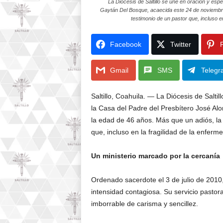
La Diócesis de Saltillo se une en oración y espe
Gaytán Del Bosque, acaecida este 24 de noviembre
testimonio de un pastor que, incluso en
Facebook
Twitter
P
Gmail
SMS
Telegr
Saltillo, Coahuila. — La Diócesis de Saltil
la Casa del Padre del Presbítero José A
la edad de 46 años. Más que un adiós, la
que, incluso en la fragilidad de la enferme
Un ministerio marcado por la cercanía
Ordenado sacerdote el 3 de julio de 2010,
intensidad contagiosa. Su servicio pastor
imborrable de carisma y sencillez.