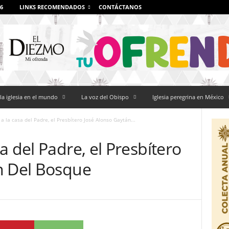
6
LINKS RECOMENDADOS
CONTÁCTANOS
la iglesia en el mundo
La voz del Obispo
Iglesia peregrina en México
a la casa del Padre, el Presbítero José Alonso Gaytán...
a del Padre, el Presbítero
n Del Bosque