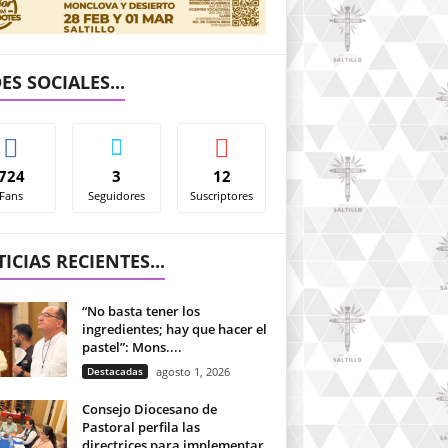
ES SOCIALES...
724
3
12
Fans
Seguidores
Suscriptores
ICIAS RECIENTES...
“No basta tener los
ingredientes; hay que hacer el
pastel”: Mons....
Destacadas
agosto 1, 2026
Consejo Diocesano de
Pastoral perfila las
directrices para implementar