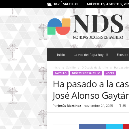
C
SALTILLO
MIÉRCOLES, AGOSTO 5, 202
18.7
N
o
t
i
c
i
a
Inicio
La voz del Papa hoy
Ecos de 
s
D
i
Inicio
Saltillo
Diócesis de Saltillo
Ha pasado 
ó
SALTILLO
DIÓCESIS DE SALTILLO
VOCES
c
Ha pasado a la cas
e
José Alonso Gaytá
s
i
s
Por
Jesús Martinez
-
noviembre 24, 2025
55
d
e
S
a