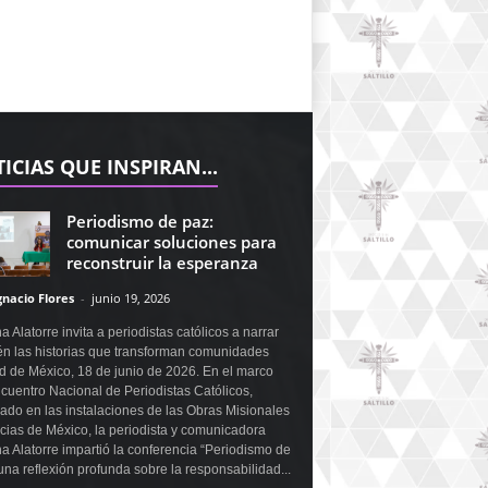
ICIAS QUE INSPIRAN...
Periodismo de paz:
comunicar soluciones para
reconstruir la esperanza
gnacio Flores
-
junio 19, 2026
a Alatorre invita a periodistas católicos a narrar
n las historias que transforman comunidades
 de México, 18 de junio de 2026. En el marco
cuentro Nacional de Periodistas Católicos,
ado en las instalaciones de las Obras Misionales
icias de México, la periodista y comunicadora
a Alatorre impartió la conferencia “Periodismo de
una reflexión profunda sobre la responsabilidad...