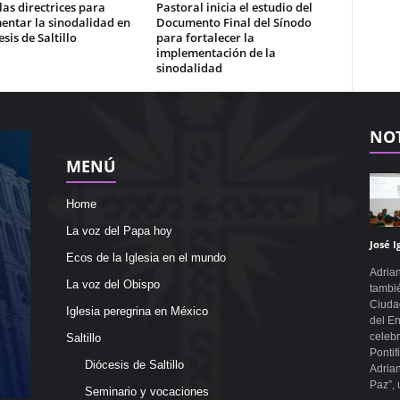
 las directrices para
Pastoral inicia el estudio del
entar la sinodalidad en
Documento Final del Sínodo
esis de Saltillo
para fortalecer la
implementación de la
sinodalidad
NOT
MENÚ
Home
La voz del Papa hoy
José I
Ecos de la Iglesia en el mundo
Adrian
La voz del Obispo
tambié
Ciudad
Iglesia peregrina en México
del En
celebr
Saltillo
Pontif
Diócesis de Saltillo
Adrian
Paz”, 
Seminario y vocaciones