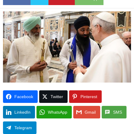
Facebook
Twitter
Pinterest
LinkedIn
WhatsApp
Gmail
SMS
Telegram