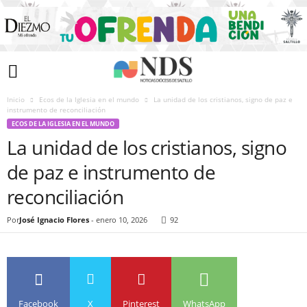
Inicio
Ecos de la Iglesia en el mundo
La unidad de los cristianos, signo de paz e
instrumento de reconciliación
ECOS DE LA IGLESIA EN EL MUNDO
La unidad de los cristianos, signo
de paz e instrumento de
reconciliación
Por
José Ignacio Flores
-
enero 10, 2026
92
Facebook
X
Pinterest
WhatsApp