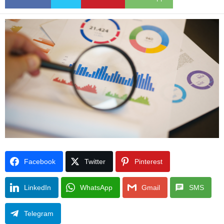
Facebook
Twitter
Pinterest
LinkedIn
WhatsApp
Gmail
SMS
Telegram