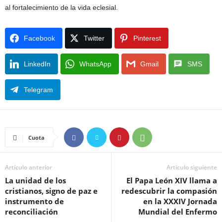
al fortalecimiento de la vida eclesial.
Facebook
Twitter
Pinterest
LinkedIn
WhatsApp
Gmail
SMS
Telegram
Cuota
Artículo anterior
Artículo siguiente
La unidad de los
El Papa León XIV llama a
cristianos, signo de paz e
redescubrir la compasión
instrumento de
en la XXXIV Jornada
reconciliación
Mundial del Enfermo