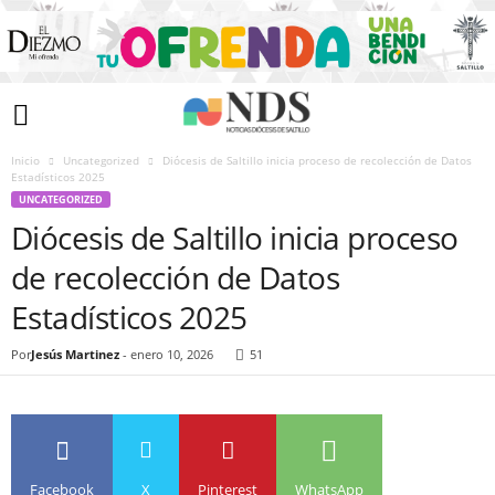
Inicio
Uncategorized
Diócesis de Saltillo inicia proceso de recolección de Datos
Estadísticos 2025
UNCATEGORIZED
Diócesis de Saltillo inicia proceso
de recolección de Datos
Estadísticos 2025
Por
Jesús Martinez
-
enero 10, 2026
51
Facebook
X
Pinterest
WhatsApp