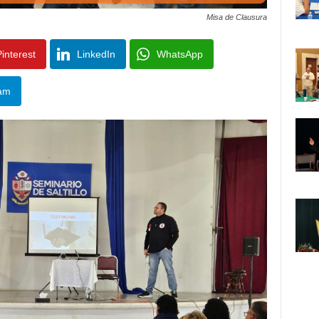
Misa de Clausura
interest
LinkedIn
WhatsApp
am