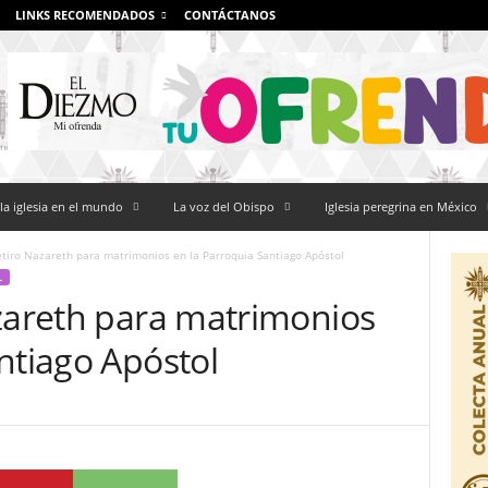
LINKS RECOMENDADOS
CONTÁCTANOS
la iglesia en el mundo
La voz del Obispo
Iglesia peregrina en México
etiro Nazareth para matrimonios en la Parroquia Santiago Apóstol
L
azareth para matrimonios
ntiago Apóstol