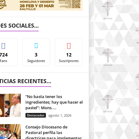
ES SOCIALES...
724
3
12
Fans
Seguidores
Suscriptores
ICIAS RECIENTES...
“No basta tener los
ingredientes; hay que hacer el
pastel”: Mons....
Destacadas
agosto 1, 2026
Consejo Diocesano de
Pastoral perfila las
directrices para implementar