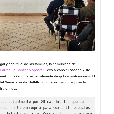
gal y espiritual de las familias, la comunidad de
Parroquia Santiago Apóstol
, llevó a cabo el pasado
7 de
zareth
, un kerigma especialmente dirigido a matrimonios. El
del
Seminario de Saltillo
, donde se vivió una jornada
fraternidad.
rada actualmente por 
25 matrimonios
 que se 
horas
 en la parroquia para compartir espacios 
recimiento en la fe. Como parte de su proceso 