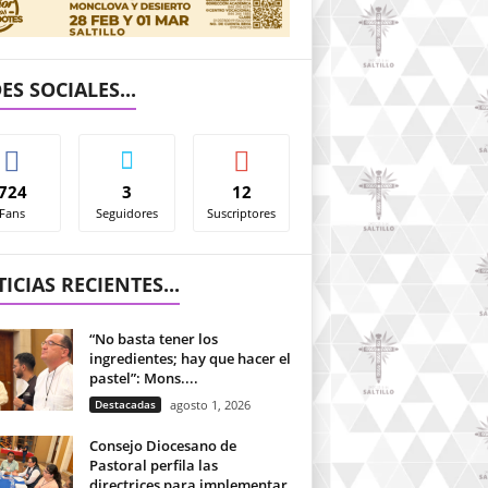
ES SOCIALES...
724
3
12
Fans
Seguidores
Suscriptores
ICIAS RECIENTES...
“No basta tener los
ingredientes; hay que hacer el
pastel”: Mons....
Destacadas
agosto 1, 2026
Consejo Diocesano de
Pastoral perfila las
directrices para implementar