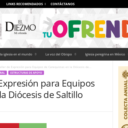
LINKS RECOMENDADOS
CONTÁCTANOS
la iglesia en el mundo
La voz del Obispo
Iglesia peregrina en México
aller de Expresión para Equipos de Catequistas en la Diócesis de...
ORAL
ESTRUCTURAS DE APOYO
 Expresión para Equipos
a Diócesis de Saltillo