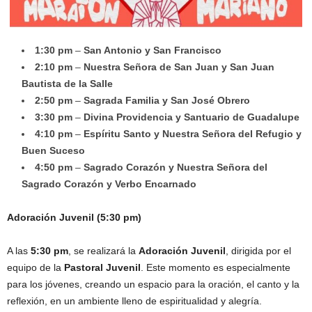
1:30 pm
–
San Antonio y San Francisco
2:10 pm
–
Nuestra Señora de San Juan y San Juan
Bautista de la Salle
2:50 pm
–
Sagrada Familia y San José Obrero
3:30 pm
–
Divina Providencia y Santuario de Guadalupe
4:10 pm
–
Espíritu Santo y Nuestra Señora del Refugio y
Buen Suceso
4:50 pm
–
Sagrado Corazón y Nuestra Señora del
Sagrado Corazón y Verbo Encarnado
Adoración Juvenil (5:30 pm)
A las
5:30 pm
, se realizará la
Adoración Juvenil
, dirigida por el
equipo de la
Pastoral Juvenil
. Este momento es especialmente
para los jóvenes, creando un espacio para la oración, el canto y la
reflexión, en un ambiente lleno de espiritualidad y alegría.