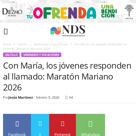
Inicio
Saltillo
Seminario y vocaciones
­Con María, los jóvenes responden al
llamado: Maratón Mariano 2026
SALTILLO
SEMINARIO Y VOCACIONES
­Con María, los jóvenes responden
al llamado: Maratón Mariano
2026
Por
Jesús Martinez
-
febrero 9, 2026
64
Facebook
X
Pinterest
WhatsApp