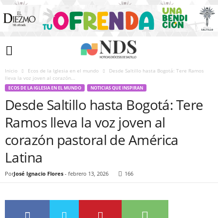
Inicio
Ecos de la Iglesia en el mundo
Desde Saltillo hasta Bogotá: Tere Ramos
lleva la voz joven al corazón...
ECOS DE LA IGLESIA EN EL MUNDO
NOTICIAS QUE INSPIRAN
Desde Saltillo hasta Bogotá: Tere
Ramos lleva la voz joven al
corazón pastoral de América
Latina
Por
José Ignacio Flores
-
febrero 13, 2026
166