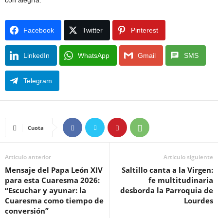
con alegría.
Facebook
Twitter
Pinterest
LinkedIn
WhatsApp
Gmail
SMS
Telegram
Cuota
Artículo anterior
Artículo siguiente
Mensaje del Papa León XIV
Saltillo canta a la Virgen:
para esta Cuaresma 2026:
fe multitudinaria
“Escuchar y ayunar: la
desborda la Parroquia de
Cuaresma como tiempo de
Lourdes
conversión”