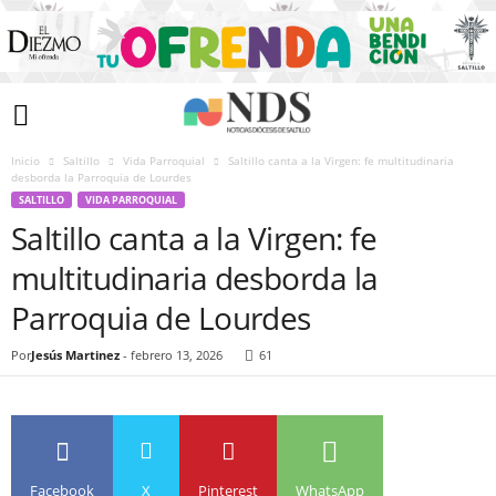
Inicio
Saltillo
Vida Parroquial
Saltillo canta a la Virgen: fe multitudinaria
desborda la Parroquia de Lourdes
SALTILLO
VIDA PARROQUIAL
Saltillo canta a la Virgen: fe
multitudinaria desborda la
Parroquia de Lourdes
Por
Jesús Martinez
-
febrero 13, 2026
61
Facebook
X
Pinterest
WhatsApp