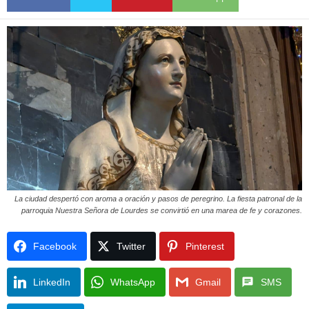
La ciudad despertó con aroma a oración y pasos de peregrino. La fiesta patronal de la
parroquia Nuestra Señora de Lourdes se convirtió en una marea de fe y corazones.
Facebook
Twitter
Pinterest
LinkedIn
WhatsApp
Gmail
SMS