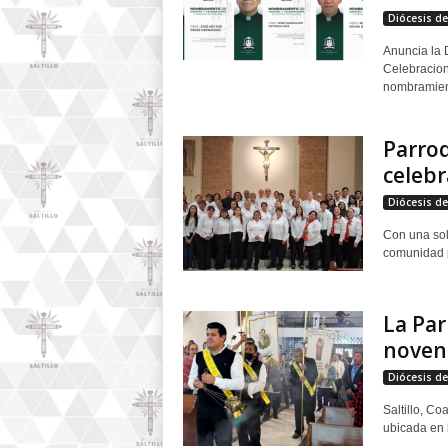
Diócesis de 
Anuncia la 
Celebracion
nombramient
Parroq
celebr
Diócesis de 
Con una sole
comunidad p
La Par
novena
Diócesis de 
Saltillo, C
ubicada en 