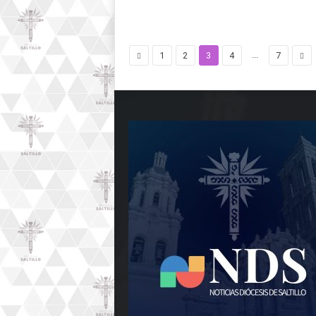
...
1
2
3
4
7