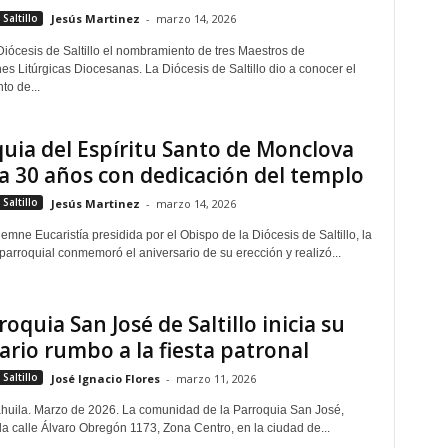
Saltillo
Jesús Martinez
-
marzo 14, 2026
Diócesis de Saltillo el nombramiento de tres Maestros de
es Litúrgicas Diocesanas. La Diócesis de Saltillo dio a conocer el
o de...
uia del Espíritu Santo de Monclova
a 30 años con dedicación del templo
Saltillo
Jesús Martinez
-
marzo 14, 2026
mne Eucaristía presidida por el Obispo de la Diócesis de Saltillo, la
arroquial conmemoró el aniversario de su erección y realizó...
roquia San José de Saltillo inicia su
rio rumbo a la fiesta patronal
Saltillo
José Ignacio Flores
-
marzo 11, 2026
oahuila. Marzo de 2026. La comunidad de la Parroquia San José,
la calle Álvaro Obregón 1173, Zona Centro, en la ciudad de...