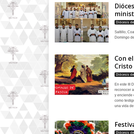
Dióces
l
t
minist
i
Diócesis de 
l
l
Saltillo, C
o
Domingo del 
Con e
Cristo
Diócesis de 
En este III
reconocer a
y enciende e
como testig
una vida de 
Festiv
Diócesis de 