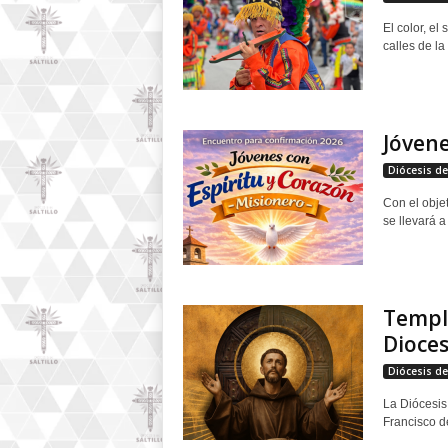
El color, el
calles de la
Jóvene
Diócesis de 
Con el objet
se llevará a
Templo
Dioce
Diócesis de 
La Diócesis
Francisco d