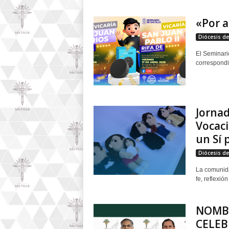
«Por a
Diócesis de 
El Seminari
correspondie
Jornad
Vocac
un Sí p
Diócesis de 
La comunida
fe, reflexió
NOMBR
CELEB