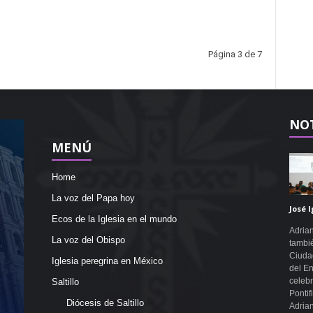
Página 3 de 7
NOT
MENÚ
Home
La voz del Papa hoy
José I
Ecos de la Iglesia en el mundo
Adrian
La voz del Obispo
tambié
Ciudad
Iglesia peregrina en México
del En
celebr
Saltillo
Pontif
Diócesis de Saltillo
Adrian