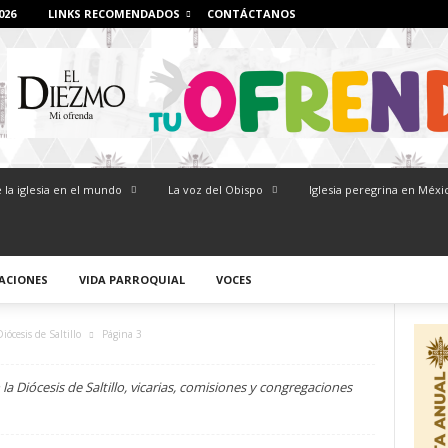
026
LINKS RECOMENDADOS
CONTÁCTANOS
 la iglesia en el mundo
La voz del Obispo
Iglesia peregrina en Méxi
ACIONES
VIDA PARROQUIAL
VOCES
Diócesis de Saltillo
Página 3
a Diócesis de Saltillo, vicarias, comisiones y congregaciones