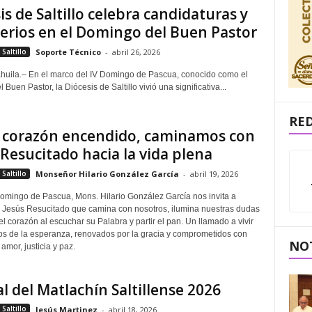
is de Saltillo celebra candidaturas y
erios en el Domingo del Buen Pastor
Saltillo
Soporte Técnico
-
abril 26, 2026
oahuila.– En el marco del IV Domingo de Pascua, conocido como el
Buen Pastor, la Diócesis de Saltillo vivió una significativa...
RED
l corazón encendido, caminamos con
 Resucitado hacia la vida plena
Saltillo
Monseñor Hilario González García
-
abril 19, 2026
 Domingo de Pascua, Mons. Hilario González García nos invita a
 Jesús Resucitado que camina con nosotros, ilumina nuestras dudas
l corazón al escuchar su Palabra y partir el pan. Un llamado a vivir
os de la esperanza, renovados por la gracia y comprometidos con
NOT
amor, justicia y paz.
al del Matlachín Saltillense 2026
Saltillo
Jesús Martinez
-
abril 18, 2026