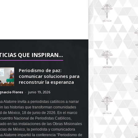
ICIAS QUE INSPIRAN...
Periodismo de paz:
comunicar soluciones para
reconstruir la esperanza
gnacio Flores
-
junio 19, 2026
a Alatorre invita a periodistas católicos a narrar
n las historias que transforman comunidades
 de México, 18 de junio de 2026. En el marco
cuentro Nacional de Periodistas Católicos,
ado en las instalaciones de las Obras Misionales
icias de México, la periodista y comunicadora
a Alatorre impartió la conferencia “Periodismo de